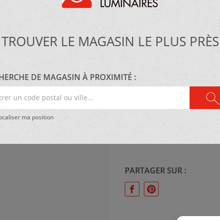
TROUVER LE MAGASIN LE PLUS PRÈS
MATÉRIEL :
Métal
HERCHE DE MAGASIN À PROXIMITÉ :
er
e
ÉCLAIRAGE :
caliser ma position
al
60W E26
PARTAGER SUR :