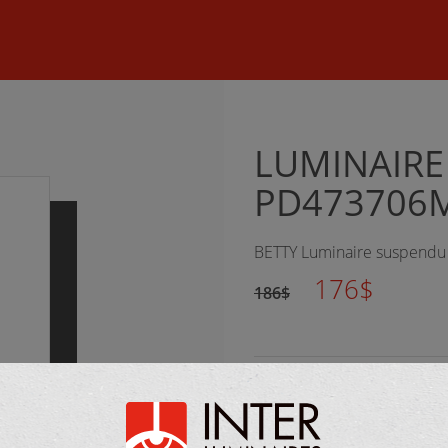
©
2026 Inter Luminaires. Tous droits réservés.
Conception Web :: O
LUMINAIRE
PD473706
BETTY Luminaire suspendu f
176$
186$
FOURNISSEUR :
Alora