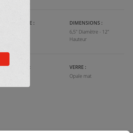
CATÉGORIE :
DIMENSIONS :
Suspendu
6,5" Diamètre - 12"
Hauteur
COULEUR :
VERRE :
Noir mat
Opale mat