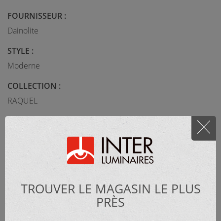
FOURNISSEUR :
Dainolite
STYLE :
Moderne
COLLECTION :
RAQUEL
MATÉRIEL :
Métal
CATÉGORIE :
TROUVER LE MAGASIN LE PLUS
Lampe de table
PRÈS
DIMENSIONS :