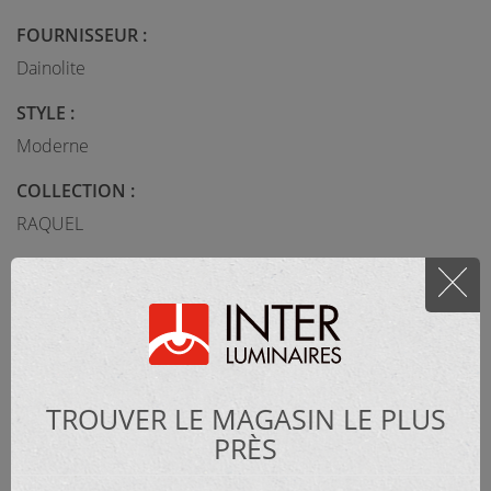
FOURNISSEUR :
Dainolite
STYLE :
Moderne
COLLECTION :
RAQUEL
MATÉRIEL :
Métal
CATÉGORIE :
TROUVER LE MAGASIN LE PLUS
Lampe de table
PRÈS
DIMENSIONS :