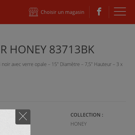
ktane
Choisir un magasin
R HONEY 83713BK
noir avec verre opale – 15" Diamètre – 7,5" Hauteur – 3 x
STYLE :
COLLECTION :
Moderne
HONEY