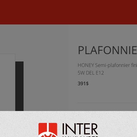
©
2026 Inter Luminaires. Tous droits réservés.
Conception Web :: O
PLAFONNIE
HONEY Semi-plafonnier fini 
5W DEL E12
391$
FOURNISSEUR :
Hinkley