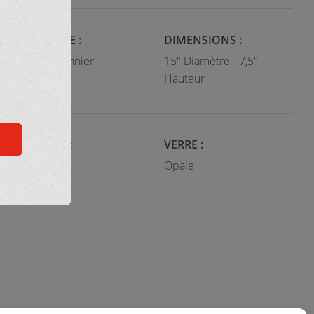
CATÉGORIE :
DIMENSIONS :
Semi-plafonnier
15" Diamètre - 7,5"
Hauteur
COULEUR :
VERRE :
Noir
Opale