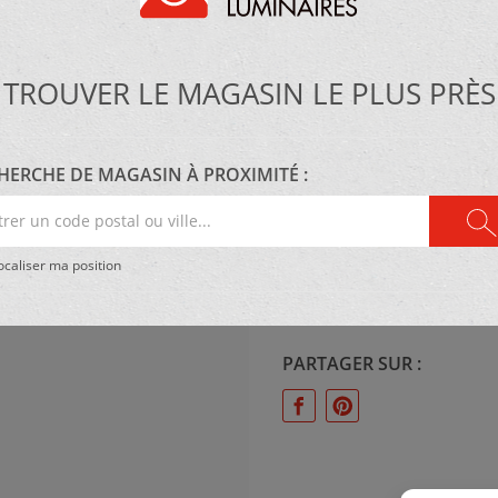
MATÉRIEL :
TROUVER LE MAGASIN LE PLUS PRÈS
Métal
HERCHE DE MAGASIN À PROXIMITÉ :
er
ÉCLAIRAGE :
e
3 x 5W DEL E12
caliser ma position
al
PARTAGER SUR :