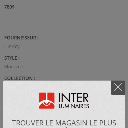
780$
FOURNISSEUR :
Hinkley
STYLE :
Moderne
COLLECTION :
GRETA
MATÉRIEL :
TROUVER LE MAGASIN LE PLUS
Métal