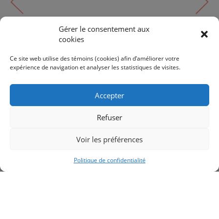
Gérer le consentement aux
cookies
Suspendu
EMMA | EMM-414HP-MB
Ce site web utilise des témoins (cookies) afin d’améliorer votre
expérience de navigation et analyser les statistiques de visites.
336$
374$
Accepter
Refuser
Voir les préférences
RETOUR AUX PRODUITS
Politique de confidentialité