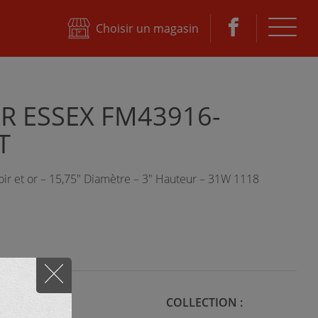
ktane
Choisir un magasin
R ESSEX FM43916-
T
oir et or – 15,75" Diamètre – 3" Hauteur – 31W 1118
STYLE :
COLLECTION :