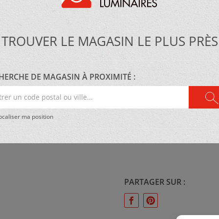
Kuzco
TROUVER LE MAGASIN LE PLUS PRÈS
MATÉRIEL :
Métal
HERCHE DE MAGASIN À PROXIMITÉ :
er
e
caliser ma position
al
ÉCLAIRAGE :
31W 1118 Lumens, 3000K
PARTAGER SUR :