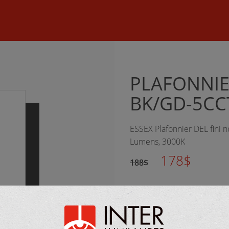
©
2026 Inter Luminaires. Tous droits réservés.
Conception Web :: O
PLAFONNIE
BK/GD-5CC
ESSEX Plafonnier DEL fini n
Lumens, 3000K
178$
188$
FOURNISSEUR :