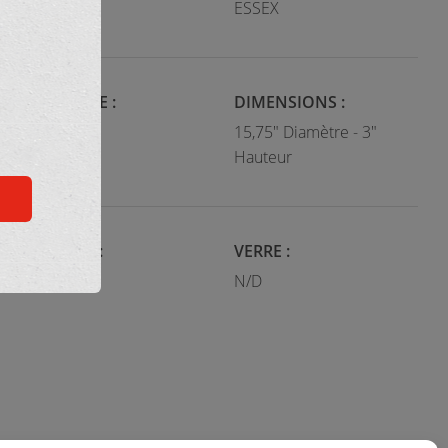
Moderne
ESSEX
CATÉGORIE :
DIMENSIONS :
Plafonnier
15,75" Diamètre - 3"
Hauteur
COULEUR :
VERRE :
Noir et or
N/D