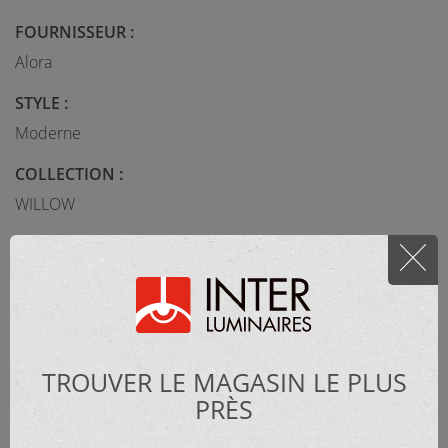
FOURNISSEUR :
Alora
STYLE :
Moderne
COLLECTION :
WILLOW
MATÉRIEL :
Métal
CATÉGORIE :
TROUVER LE MAGASIN LE PLUS
Murale
PRÈS
DIMENSIONS :