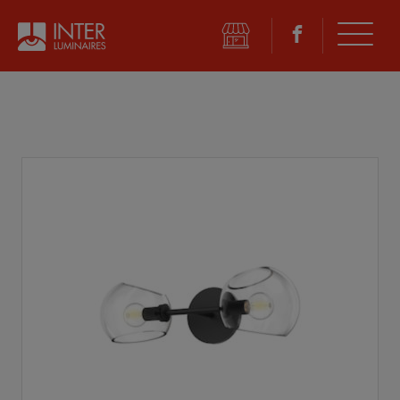
©
2026 Inter Luminaires. Tous droits réservés.
Conception Web :: Oktane