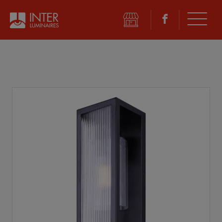
©
2026 Inter Luminaires. Tous droits réservés.
Conception Web :: Oktane