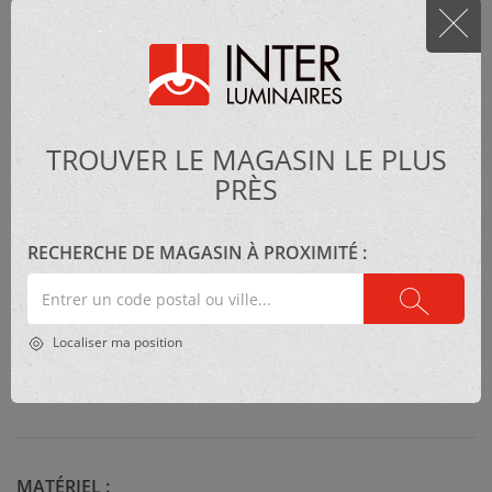
panneau en verre clair nervuré + verre clair- 5,125" Largeur
– 13" Hauteur – 1 x 60W
91$
108$
TROUVER LE MAGASIN LE PLUS
PRÈS
FOURNISSEUR :
Canarm
RECHERCHE DE MAGASIN À PROXIMITÉ :
STYLE :
Entrer
Moderne
un
code
Localiser ma position
postal
COLLECTION :
ou
HARDY
une
ville
MATÉRIEL :