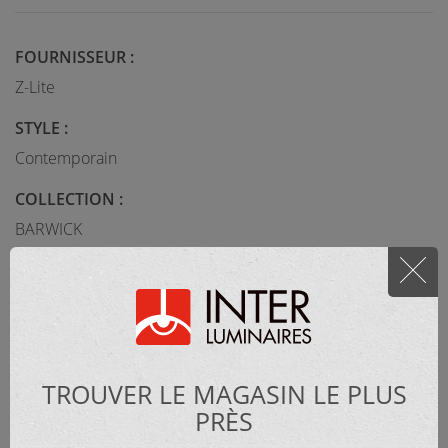
FOURNISSEUR :
Z-Lite
STYLE :
Contemporain
COLLECTION :
BARWICK
MATÉRIEL :
Métal
TROUVER LE MAGASIN LE PLUS
CATÉGORIE :
PRÈS
Extérieur