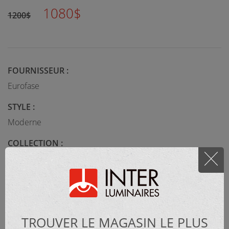
1080$
1200$
FOURNISSEUR :
Eurofase
STYLE :
Moderne
COLLECTION :
VELLURA
MATÉRIEL :
TROUVER LE MAGASIN LE PLUS
Métal