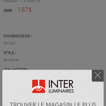
Hauteur – 1 x 50W G9
187$
220$
FOURNISSEUR :
Kendal
STYLE :
Moderne
COLLECTION :
OSLO
MATÉRIEL :
TROUVER LE MAGASIN LE PLUS