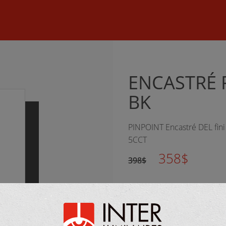
©
2026 Inter Luminaires. Tous droits réservés.
Conception Web :: O
ENCASTRÉ 
BK
PINPOINT Encastré DEL fini
5CCT
358$
398$
FOURNISSEUR :