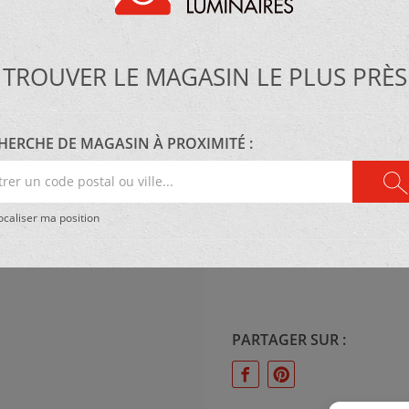
Dals
TROUVER LE MAGASIN LE PLUS PRÈS
MATÉRIEL :
Métal
HERCHE DE MAGASIN À PROXIMITÉ :
er
e
caliser ma position
al
ÉCLAIRAGE :
26W 1700 Lumens 5CCT
PARTAGER SUR :