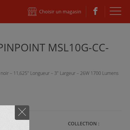
ktane
Choisir un magasin
PINPOINT MSL10G-CC-
 noir – 11,625" Longueur – 3" Largeur – 26W 1700 Lumens
STYLE :
COLLECTION :