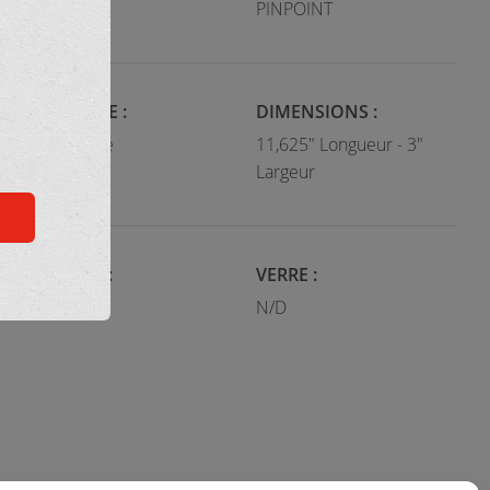
Moderne
PINPOINT
CATÉGORIE :
DIMENSIONS :
Commodité
11,625" Longueur - 3"
Largeur
COULEUR :
VERRE :
Noir
N/D