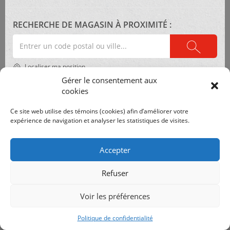
Nous joindre
Politique de confidentialité
RECHERCHE DE MAGASIN À PROXIMITÉ :
Professionnels de l’industrie
Entrer
Archives
un
code
Localiser ma position
postal
Catégories
ou
Gérer le consentement aux
une
cookies
ville
Aucune catégorie
Ce site web utilise des témoins (cookies) afin d’améliorer votre
©
2026 Inter Luminaires. Tous droits réservés.
Conception Web :: Oktane
expérience de navigation et analyser les statistiques de visites.
Accepter
Refuser
Voir les préférences
Politique de confidentialité