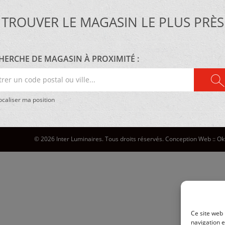
TROUVER LE MAGASIN LE PLUS PRÈS
HERCHE DE MAGASIN À PROXIMITÉ :
er
e
caliser ma position
al
©
2026 Inter Luminaires. Tous droits réservés.
Conception Web :: O
Ce site web 
navigation e