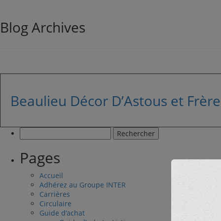
Blog Archives
Beaulieu Décor D’Astous et Frère
Rechercher :
Pages
Accueil
Adhérez au Groupe INTER
Carrières
Circulaire
Guide d’achat