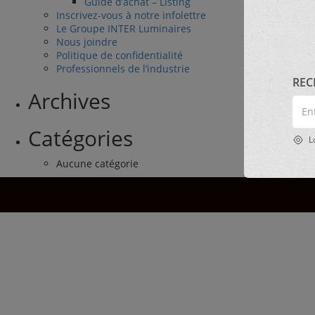
Guide d’achat – Listing
Inscrivez-vous à notre infolettre
Le Groupe INTER Luminaires
Nous joindre
Politique de confidentialité
Professionnels de l’industrie
REC
Archives
Entr
un
cod
Catégories
Lo
post
ou
Aucune catégorie
une
ville